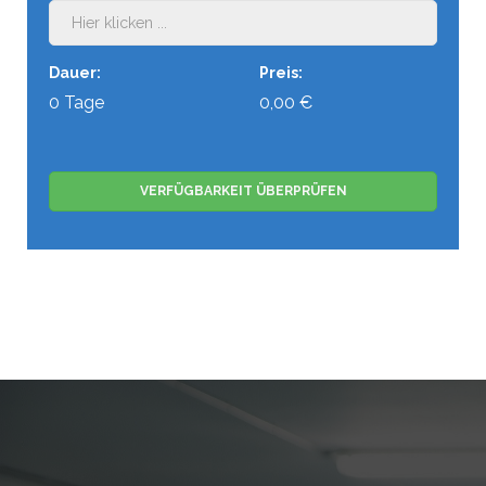
Dauer:
Preis:
0
Tage
0
,00 €