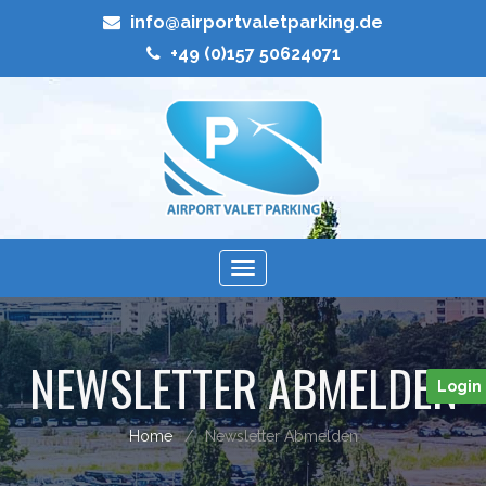
info@airportvaletparking.de
+49 (0)157 50624071
Toggle
navigation
NEWSLETTER ABMELDEN
Login
Home
Newsletter Abmelden